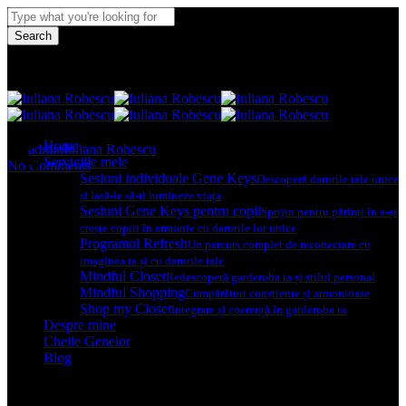
Skip
Hit enter to search or ESC to close
to
Search
main
Close
content
Menu
Search
Un nou început
Menu
Home
By
admin
Iuliana Robescu
6 min read
Serviciile mele
No Comments
Sesiuni individuale Gene Keys
Descoperă darurile tale unice
și lasă-le să-ți lumineze viața
Sesiuni Gene Keys pentru copii
Sprijin pentru părinți în a-și
crește copiii în armonie cu darurile lor unice
Programul Refresh
Un parcurs complet de reconectare cu
imaginea ta și cu darurile tale
Mindful Closet
Redescoperă garderoba ta și stilul personal
Mindful Shopping
Cumpărături conștiente și armonioase
Shop my Closet
Integrare și coerență în garderoba ta
Despre mine
Cheile Genelor
Blog