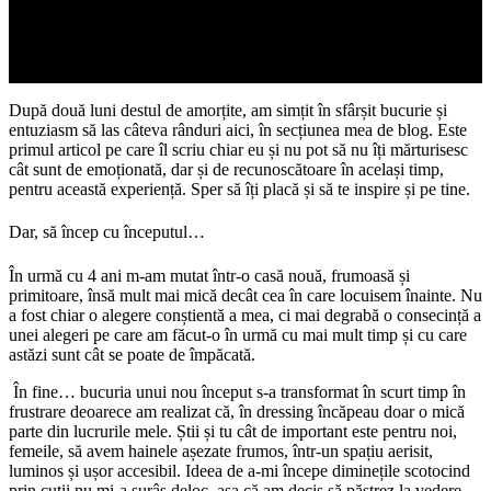
După două luni destul de amorțite, am simțit în sfârșit bucurie și
entuziasm să las câteva rânduri aici, în secțiunea mea de blog. Este
primul articol pe care îl scriu chiar eu și nu pot să nu îți mărturisesc
cât sunt de emoționată, dar și de recunoscătoare în același timp,
pentru această experiență. Sper să îți placă și să te inspire și pe tine.
Dar, să încep cu începutul…
În urmă cu 4 ani m-am mutat într-o casă nouă, frumoasă și
primitoare, însă mult mai mică decât cea în care locuisem înainte. Nu
a fost chiar o alegere conștientă a mea, ci mai degrabă o consecință a
unei alegeri pe care am făcut-o în urmă cu mai mult timp și cu care
astăzi sunt cât se poate de împăcată.
În fine… bucuria unui nou început s-a transformat în scurt timp în
frustrare deoarece am realizat că, în dressing încăpeau doar o mică
parte din lucrurile mele. Știi și tu cât de important este pentru noi,
femeile, să avem hainele așezate frumos, într-un spațiu aerisit,
luminos și ușor accesibil. Ideea de a-mi începe diminețile scotocind
prin cutii nu mi-a surâs deloc, așa că am decis să păstrez la vedere