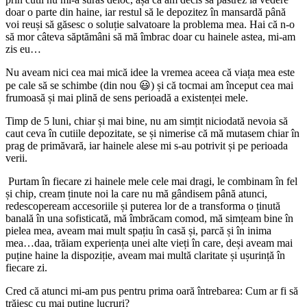
doar o parte din haine, iar restul să le depozitez în mansardă până
voi reuși să găsesc o soluție salvatoare la problema mea. Hai că n-o
să mor câteva săptămâni să mă îmbrac doar cu hainele astea, mi-am
zis eu…
Nu aveam nici cea mai mică idee la vremea aceea că viața mea este
pe cale să se schimbe (din nou 😃) și că tocmai am început cea mai
frumoasă și mai plină de sens perioadă a existenței mele.
Timp de 5 luni, chiar și mai bine, nu am simțit niciodată nevoia să
caut ceva în cutiile depozitate, se și nimerise că mă mutasem chiar în
prag de primăvară, iar hainele alese mi s-au potrivit și pe perioada
verii.
Purtam în fiecare zi hainele mele cele mai dragi, le combinam în fel
și chip, cream ținute noi la care nu mă gândisem până atunci,
redescopeream accesoriile și puterea lor de a transforma o ținută
banală în una sofisticată, mă îmbrăcam comod, mă simțeam bine în
pielea mea, aveam mai mult spațiu în casă și, parcă și în inima
mea…daa, trăiam experiența unei alte vieți în care, deși aveam mai
puține haine la dispoziție, aveam mai multă claritate și ușurință în
fiecare zi.
Cred că atunci mi-am pus pentru prima oară întrebarea: Cum ar fi să
trăiesc cu mai puține lucruri?