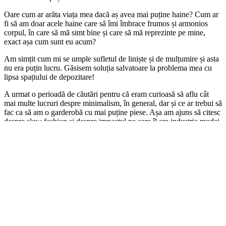
Oare cum ar arăta viața mea dacă aș avea mai puține haine? Cum ar
fi să am doar acele haine care să îmi îmbrace frumos și armonios
corpul, în care să mă simt bine și care să mă reprezinte pe mine,
exact așa cum sunt eu acum?
Am simțit cum mi se umple sufletul de liniște și de mulțumire și asta
nu era puțin lucru. Găsisem soluția salvatoare la problema mea cu
lipsa spațiului de depozitare!
A urmat o perioadă de căutări pentru că eram curioasă să aflu cât
mai multe lucruri despre minimalism, în general, dar și ce ar trebui să
fac ca să am o garderobă cu mai puține piese. Așa am ajuns să citesc
despre slow fashion și despre impactul pe care îl are industria modei
asupra planetei. Am citit tot ce am găsit despre sustenabilitatea în
modă, am văzut filmulețe pe youtube și documentare (îți las și ție
link către unul din ele:
https://youtu.be/GEHOlmcJAEk
) care mi-au
schimbat definitiv percepția despre lumea asta a hainelor, în care
lucram deja de mulți ani.
Mi-am văzut toată viața derulându-se în câteva clipe și am realizat
cât de multe lucruri am achiziționat, doar așa, de plictiseală, sau
pentru că toată lumea din jurul meu făcea asta. M-am simțit parcă
vinovată pentru multele articole de îmbrăcăminte pe care le-am
cumpărat de-a lungul timpului, fără măcar să îmi trebuiască sau să le