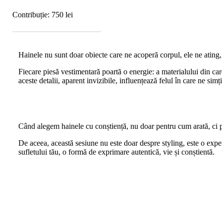
Contribuție: 750 lei
PROGRAMEZĂ O SESIUNE
Hainele nu sunt doar obiecte care ne acoperă corpul, ele ne ating, n
Fiecare piesă vestimentară poartă o energie: a materialului din care 
aceste detalii, aparent invizibile, influențează felul în care ne s
Când alegem hainele cu conștiență, nu doar pentru cum arată, ci pe
De aceea, această sesiune nu este doar despre styling, este o experi
sufletului tău, o formă de exprimare autentică, vie și conștientă.