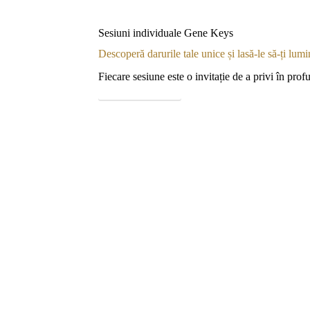
Sesiuni individuale Gene Keys
Descoperă darurile tale unice și lasă-le să-ți lum
Fiecare sesiune este o invitație de a privi în prof
VEZI MAI MULT