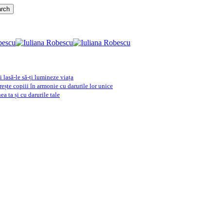
rch
i lasă-le să-ți lumineze viața
crește copiii în armonie cu darurile lor unice
 ta și cu darurile tale