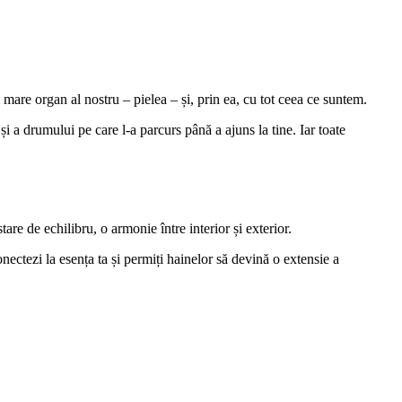
i mare organ al nostru – pielea – și, prin ea, cu tot ceea ce suntem.
 și a drumului pe care l-a parcurs până a ajuns la tine. Iar toate
e de echilibru, o armonie între interior și exterior.
onectezi la esența ta și permiți hainelor să devină o extensie a