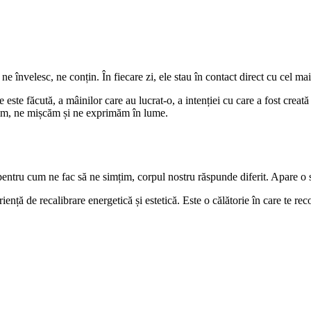
e învelesc, ne conțin. În fiecare zi, ele stau în contact direct cu cel ma
este făcută, a mâinilor care au lucrat-o, a intenției cu care a fost creată
imțim, ne mișcăm și ne exprimăm în lume.
ntru cum ne fac să ne simțim, corpul nostru răspunde diferit. Apare o star
ență de recalibrare energetică și estetică. Este o călătorie în care te rec