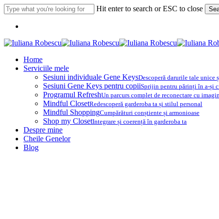
Skip
Hit enter to search or ESC to close
Sea
to
Close
main
Menu
Search
content
Menu
Home
Serviciile mele
Sesiuni individuale Gene Keys
Descoperă darurile tale unice ș
Sesiuni Gene Keys pentru copii
Sprijin pentru părinți în a-și 
Programul Refresh
Un parcurs complet de reconectare cu imaginea
Mindful Closet
Redescoperă garderoba ta și stilul personal
Mindful Shopping
Cumpărături conștiente și armonioase
Shop my Closet
Integrare și coerență în garderoba ta
Despre mine
Cheile Genelor
Blog