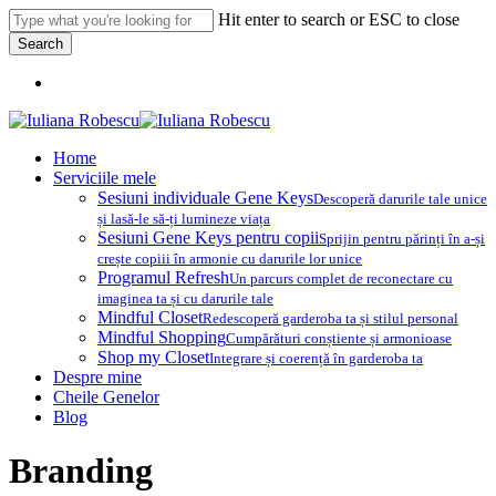
Skip
Hit enter to search or ESC to close
to
Search
main
Close
content
Menu
Search
Menu
Home
Serviciile mele
Sesiuni individuale Gene Keys
Descoperă darurile tale unice
și lasă-le să-ți lumineze viața
Sesiuni Gene Keys pentru copii
Sprijin pentru părinți în a-și
crește copiii în armonie cu darurile lor unice
Programul Refresh
Un parcurs complet de reconectare cu
imaginea ta și cu darurile tale
Mindful Closet
Redescoperă garderoba ta și stilul personal
Mindful Shopping
Cumpărături conștiente și armonioase
Shop my Closet
Integrare și coerență în garderoba ta
Despre mine
Cheile Genelor
Blog
Branding